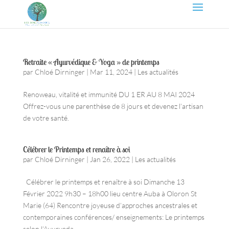
Retraite « Ayurvédique & Yoga » de printemps
par
Chloé Dirninger
|
Mar 11, 2024
|
Les actualités
Renoweau, vitalité et immunité DU 1 ER AU 8 MAI 2024
Offrez-vous une parenthèse de 8 jours et devenez l’artisan
de votre santé.
Célébrer le Printemps et renaître à soi
par
Chloé Dirninger
|
Jan 26, 2022
|
Les actualités
Célébrer le printemps et renaître à soi Dimanche 13
Février 2022 9h30 – 18h00 lieu centre Auba à Oloron St
Marie (64) Rencontre joyeuse d’approches ancestrales et
contemporaines conférences/ enseignements: Le printemps
selon l’Ayurveda...