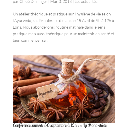
par
Chloé Dirninger
|
Mar 3, 2018
|
Les actualités
Un atelier théorique et pratique sur l’hygiène de vie selon
l’Ayurvéda, se déroulera le dimanche 15 Avril de 9h à 12h à
Lons. Nous aborderons: routine matinale dans le sens
pratique mais aussi théorique pour se maintenir en santé et
bien commencer sa...
Conférence samedi 30 septembre à 19h : « La Mono-diète